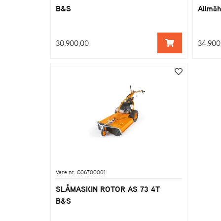
B&S
Allmäh
30.900,00
34.900
Vare nr: G06700001
SLÅMASKIN ROTOR AS 73 4T
B&S