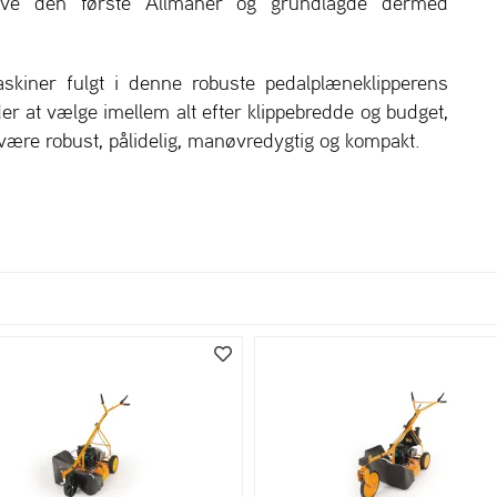
rive den første Allmäher og grundlagde dermed
skiner fulgt i denne robuste pedalplæneklipperens
r at vælge imellem alt efter klippebredde og budget,
være robust, pålidelig, manøvredygtig og kompakt.