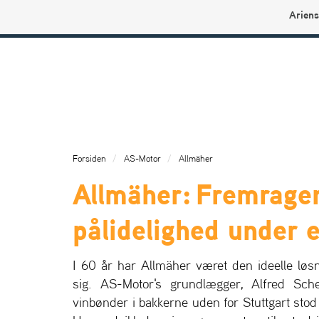
Ariens
Ariens profilbutikk
Forsiden
AS-Motor
Allmäher
Allmäher: Fremrage
pålidelighed under 
I 60 år har Allmäher været den ideelle løsn
sig. AS-Motor's grundlægger, Alfred Sch
vinbønder i bakkerne uden for Stuttgart stod 