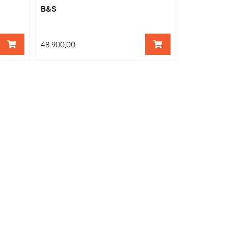
B&S
48.900,00