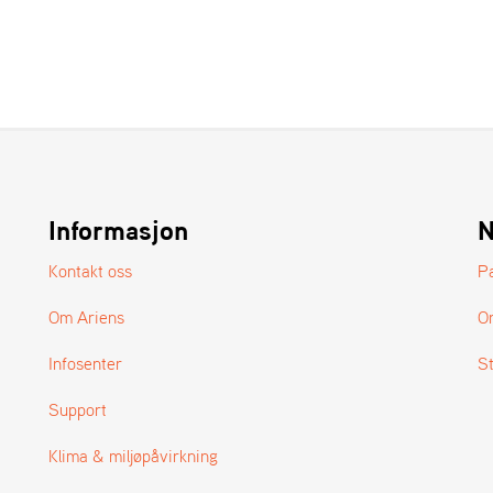
Informasjon
N
Kontakt oss
P
Om Ariens
O
Infosenter
S
Support
Klima & miljøpåvirkning