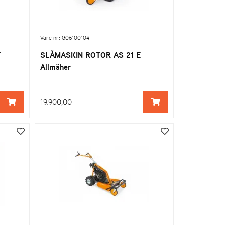
Vare nr: G06100104
T
SLÅMASKIN ROTOR AS 21 E
Allmäher
19.900,00