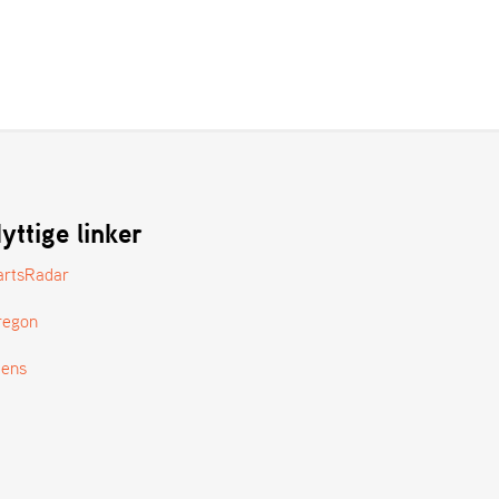
yttige linker
artsRadar
regon
tens