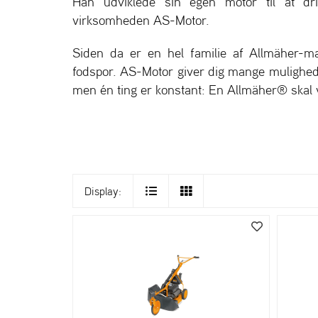
Han udviklede sin egen motor til at d
virksomheden AS-Motor.
Siden da er en hel familie af Allmäher-ma
fodspor. AS-Motor giver dig mange mulighede
men én ting er konstant: En Allmäher® skal 
Display: