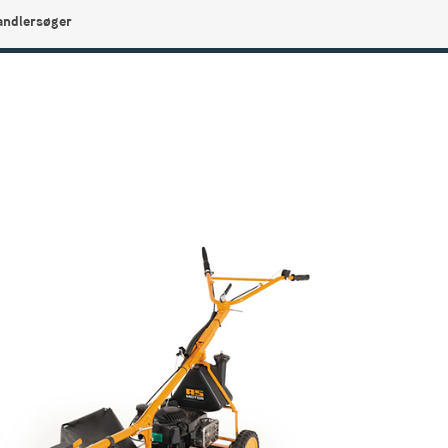
andlersøger
0
Min side
Infocenter
Favoritter