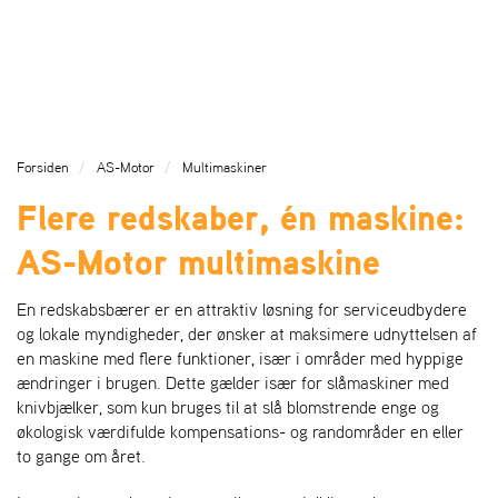
l
l
g
e
e
g
H
n
n
l
O
a
a
e
V
v
v
n
E
i
i
a
D
g
g
v
M
Forsiden
AS-Motor
Multimaskiner
a
a
E
i
Flere redskaber, én maskine:
N
t
t
g
U
i
i
a
AS-Motor multimaskine
E
o
o
t
N
n
n
i
o
En redskabsbærer er en attraktiv løsning for serviceudbydere
n
og lokale myndigheder, der ønsker at maksimere udnyttelsen af
en maskine med flere funktioner, især i områder med hyppige
ændringer i brugen. Dette gælder især for slåmaskiner med
knivbjælker, som kun bruges til at slå blomstrende enge og
økologisk værdifulde kompensations- og randområder en eller
to gange om året.