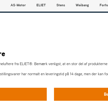
AS-Motor
ELIET
Stens
Weibang
Forh
re
eluftere fra ELIET®. Bemærk venligst, at en stor del af produkterne 
 Bestillingsvarer har normalt en leveringstid på 14 dage, men der kan
B