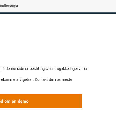
andlersøger
0
Min side
Infocenter
Favoritter
på denne side er bestillingsvarer og ikke lagervarer.
 forekomme afvigelser. Kontakt din nærmeste
ed om en demo