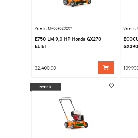
Vare nr: MA009020207
Vare nr
E750 LM 9,0 HP Honda GX270
ECOCU
ELIET
GX390 
32.400,00
109.90
NYHED