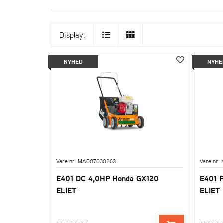
Display:
NYHED
NYHE
Vare nr: MA007030203
Vare nr:
E401 DC 4,0HP Honda GX120
E401 
ELIET
ELIET