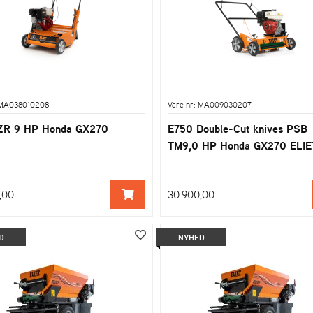
 MA038010208
Vare nr: MA009030207
ZR 9 HP Honda GX270
E750 Double-Cut knives PSB
TM9,0 HP Honda GX270 ELIE
,00
30.900,00
D
NYHED