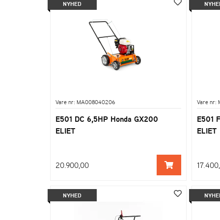
NYHED
NYHE
Vare nr: MA008040206
Vare nr:
E501 DC 6,5HP Honda GX200
E501 
ELIET
ELIET
20.900,00
17.400
NYHED
NYHE