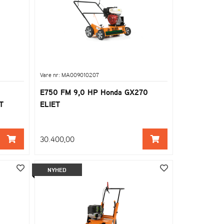
Vare nr: MA009010207
E750 FM 9,0 HP Honda GX270
T
ELIET
30.400,00
NYHED