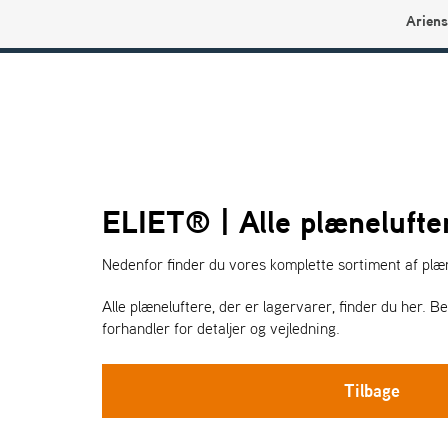
Ariens
Ariens profilbutikk
ELIET® | Alle plænelufte
Nedenfor finder du vores komplette sortiment af plæn
Alle plæneluftere, der er lagervarer, finder du her.
forhandler for detaljer og vejledning.
Tilbage