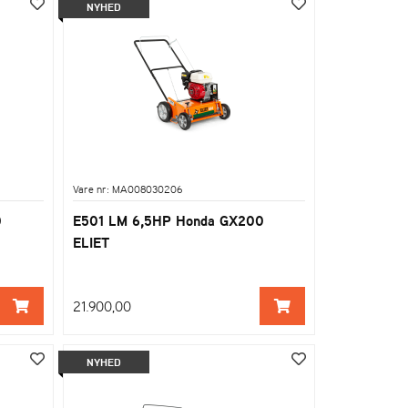
NYHED
Vare nr: MA008030206
0
E501 LM 6,5HP Honda GX200
ELIET
21.900,00
NYHED