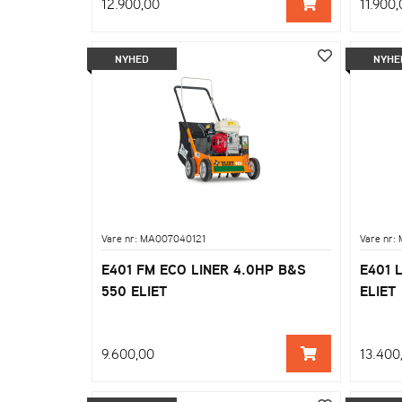
12.900,00
11.900,
NYHED
NYHE
Vare nr: MA007040121
Vare nr
E401 FM ECO LINER 4.0HP B&S
E401 
550 ELIET
ELIET
9.600,00
13.400