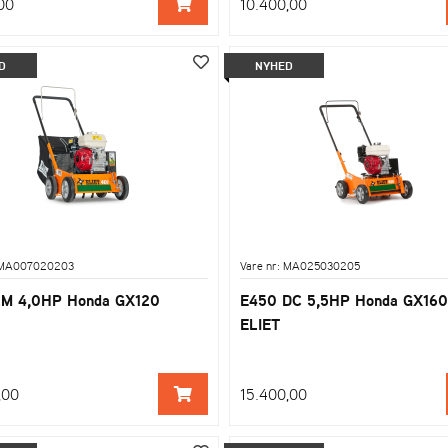
00
10.400,00
D
NYHED
: MA007020203
Vare nr: MA025030205
LM 4,0HP Honda GX120
E450 DC 5,5HP Honda GX160
ELIET
,00
15.400,00