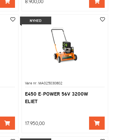
8.900,00
NYHED
Vare nr: MA025030802
E450 E-POWER 56V 3200W
ELIET
17.950,00