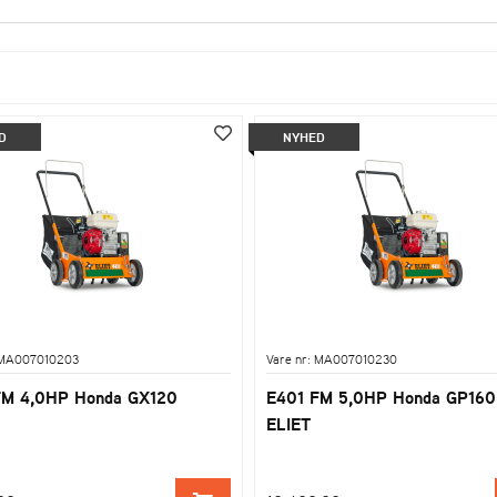
D
NYHED
 MA007010203
Vare nr: MA007010230
FM 4,0HP Honda GX120
E401 FM 5,0HP Honda GP160
ELIET