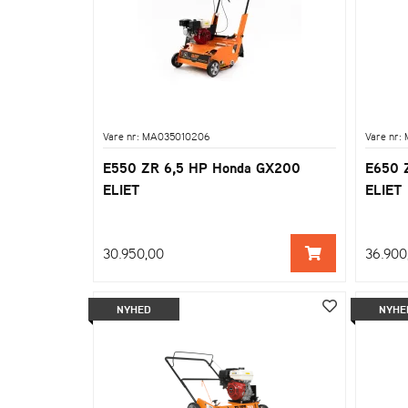
Vare nr: MA035010206
Vare nr:
E550 ZR 6,5 HP Honda GX200
E650 
ELIET
ELIET
30.950,00
36.900
NYHED
NYHE