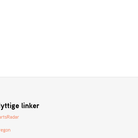
yttige linker
artsRadar
regon