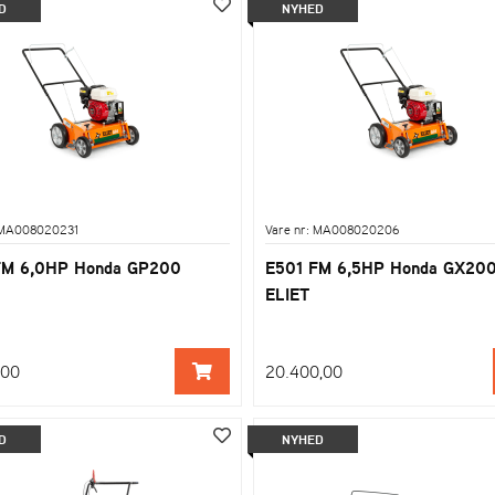
D
NYHED
 MA008020231
Vare nr: MA008020206
FM 6,0HP Honda GP200
E501 FM 6,5HP Honda GX20
ELIET
,00
20.400,00
D
NYHED