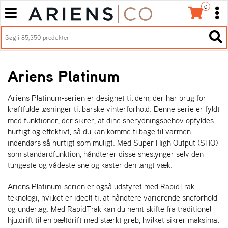
0
T
T
o
o
H
g
O
g
T
V
g
g
o
E
l
l
g
D
e
e
g
Ariens Platinum
M
n
n
l
E
a
a
e
N
Ariens Platinum-serien er designet til dem, der har brug for
v
v
n
U
kraftfulde løsninger til barske vinterforhold. Denne serie er fyldt
i
i
a
E
med funktioner, der sikrer, at dine snerydningsbehov opfyldes
g
g
v
N
hurtigt og effektivt, så du kan komme tilbage til varmen
a
a
i
indendørs så hurtigt som muligt. Med Super High Output (SHO)
t
t
g
som standardfunktion, håndterer disse sneslynger selv den
i
i
a
tungeste og vådeste sne og kaster den langt væk.
o
o
t
n
n
i
Ariens Platinum-serien er også udstyret med RapidTrak-
o
teknologi, hvilket er ideelt til at håndtere varierende sneforhold
n
og underlag. Med RapidTrak kan du nemt skifte fra traditionel
hjuldrift til en bæltdrift med stærkt greb, hvilket sikrer maksimal