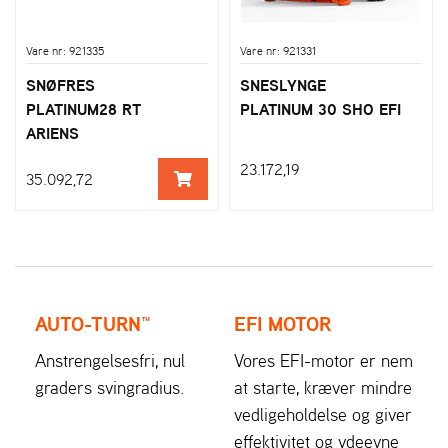
Vare nr: 921335
Vare nr: 921331
SNØFRES
SNESLYNGE
PLATINUM28 RT
PLATINUM 30 SHO EFI
ARIENS
23.172,19
35.092,72
AUTO-TURN™
EFI MOTOR
Anstrengelsesfri, nul
Vores EFI-motor er nem
graders svingradius.
at starte, kræver mindre
vedligeholdelse og giver
effektivitet og ydeevne