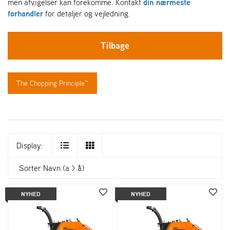
men afvigelser kan forekomme. Kontakt
din nærmeste
forhandler
for detaljer og vejledning.
Tilbage
The Chopping Principle™
Display:
Sorter
Navn (a > å)
NYHED
NYHED