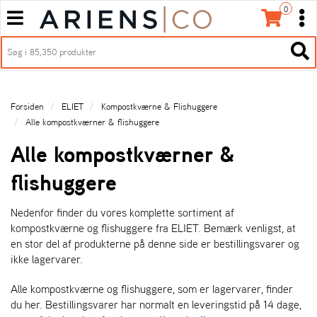
0
T
T
o
o
H
g
O
g
T
V
g
g
o
E
l
l
g
D
e
e
g
M
Forsiden
ELIET
Kompostkværne & Flishuggere
n
n
l
E
Alle kompostkværner & flishuggere
a
a
e
N
v
v
n
Alle kompostkværner &
U
i
i
a
E
g
g
v
flishuggere
N
a
a
i
t
t
g
Nedenfor finder du vores komplette sortiment af
i
i
a
kompostkværne og flishuggere fra ELIET. Bemærk venligst, at
o
o
t
en stor del af produkterne på denne side er bestillingsvarer og
n
n
i
ikke lagervarer.
o
n
Alle kompostkværne og flishuggere, som er lagervarer, finder
du her. Bestillingsvarer har normalt en leveringstid på 14 dage,