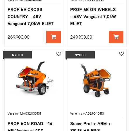
PROF 6E CROSS
PROF 6E ON WHEELS
COUNTRY - 48V
- 48V Vanguard 7,0kW
Vanguard 7,0kW ELIET
ELIET
269.900,00
249.900,00
NYHED
NYHED
Vare nr: MA032030131
Vare nr: MA029040113
PROF 6ON ROAD - 14
Super Prof + ABM +
HP Vanguard 400
ZR 18 HP B&S