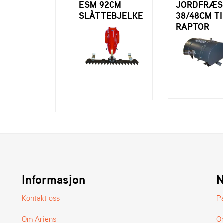
ESM 92CM
JORDFRÆS
SLÅTTEBJELKE
38/48CM TI
RAPTOR
Informasjon
N
Kontakt oss
P
Om Ariens
O