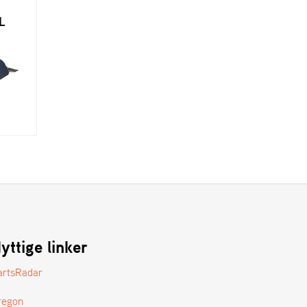
L
yttige linker
artsRadar
regon