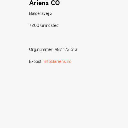
Ariens CO
fyldt med funktioner, der s
snerydningsbehov opfylde
Baldersvej 2
effektivt, så du kan komme
7200 Grindsted
varmen indendørs så hurtig
Læs mere her
Org.nummer: 987 173 513
E-post:
info@ariens.no