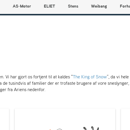
AS-Motor
ELIET
Stens
Weibang
Forh
 Vi har gjort os fortjent til at kaldes "
The King of Snow
”, da vi hel
 de tusindvis af familier der er trofaste brugere af vore sneslynger, o
ger fra Ariens nedenfor.