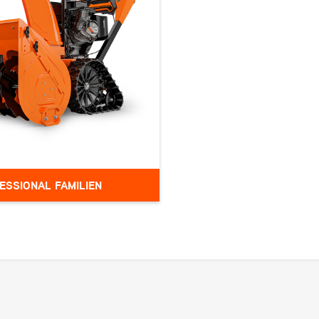
riens® Deluxe-serien er ikke bare en af
vores bestsellere, den er et symbol på
pålidelig og effektiv snerydning. Når du
ruger en Deluxe, kan du være sikker på,
at sneen forsvinder, og arbejdet bliver
gjort. Læs mere her.
ESSIONAL FAMILIEN
-serien sikrer dig maksimal
ele arbejdet. Alle sneslynger