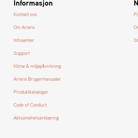
Informasjon
N
ikrer, at dine
fra Arie
s hurtigt og
Professiona
Kontakt oss
P
 tilbage til
en række fun
Om Ariens
O
t som muligt.
så effektiv
.
Infosenter
S
Support
Klima & miljøpåvirkning
Ariens Brugermanualer
Produktkataloger
Code of Conduct
Aktsomehetserklæring