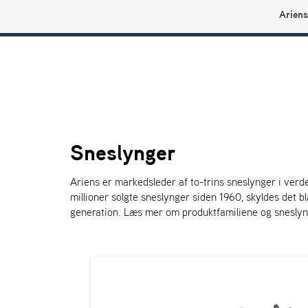
Ariens
Ariens profilbutikk
Sneslynger
Ariens er markedsleder af to-trins sneslynger i verden.
millioner solgte sneslynger siden 1960, skyldes det bla
generation. Læs mer om produktfamiliene og sneslyn