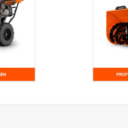
A
velkendte kvalitet med enestående
smidighed, hvilket gør den ideel til alle
snerydningsbehov. På trods af sin
b
kompakte størrelse er serien
d
overraskende kraftfuld og designet med
r
brugerens behov i fokus. Læs mere her
IEN
PROF
 designet til
ulde løsninger
Professional
enne serie er
kraft under h