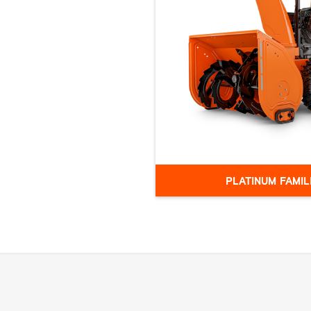
velkendte kvalitet med enestående
smidighed, hvilket gør den ideel til alle
snerydningsbehov. På trods af sin
kompakte størrelse er serien
overraskende kraftfuld og designet me
brugerens behov i fokus. Læs mere he
PLATINUM FAMIL
Ariens Platinum-serien er
dem, der har brug for kraftf
til barske vinterforhold. D