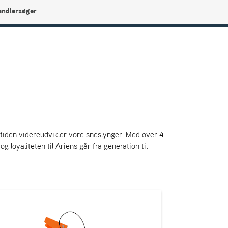
andlersøger
0
Min side
Infocenter
Favoritter
e tiden videreudvikler vore sneslynger. Med over 4
g loyaliteten til Ariens går fra generation til