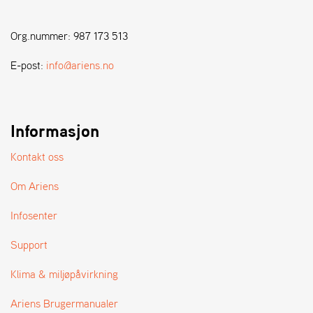
S
Org.nummer: 987 173 513
T
E
E-post:
info@ariens.no
N
S
Informasjon
W
E
Kontakt oss
I
B
Om Ariens
A
N
Infosenter
G
Support
F
Klima & miljøpåvirkning
O
R
Ariens Brugermanualer
H