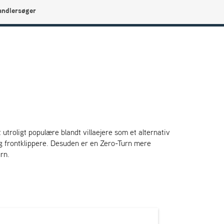
andlersøger
0
Min side
Infocenter
Favoritter
utroligt populære blandt villaejere som et alternativ
 og frontklippere. Desuden er en Zero-Turn mere
rn.