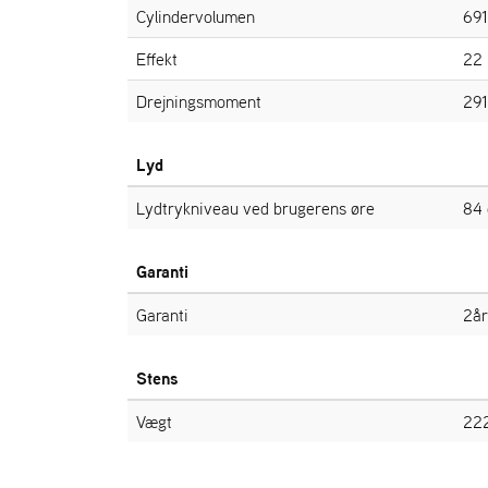
Cylindervolumen
691
Effekt
22 
Drejningsmoment
29
Lyd
Lydtrykniveau ved brugerens øre
84 
Garanti
Garanti
2å
Stens
Vægt
22