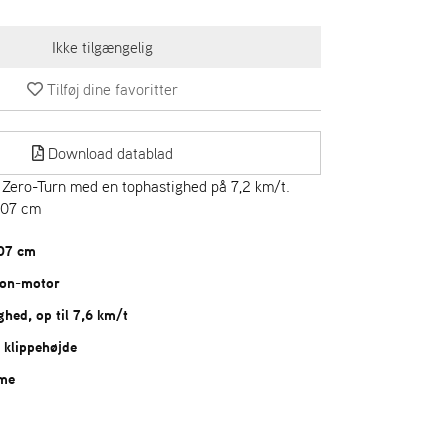
Tilføj dine favoritter
Download datablad
v Zero-Turn med en tophastighed på 7,2 km/t.
107 cm
107 cm
ton-motor
ghed, op til 7,6 km/t
 klippehøjde
mme