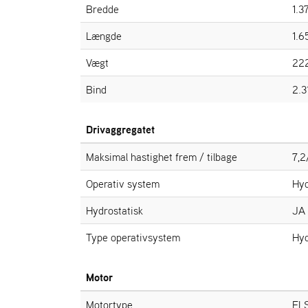
Bredde
1.3
Længde
1.6
Vægt
222
Bind
2.
Drivaggregatet
Maksimal hastighet frem / tilbage
7,2
Operativ system
Hyd
Hydrostatisk
JA
Type operativsystem
Hy
Motor
Motortype
EL