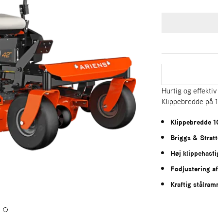
Hurtig og effekti
Klippebredde på 
Klippebredde 
Briggs & Strat
Høj klippehasti
Fodjustering af
Kraftig stålra