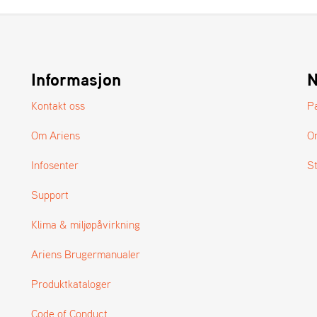
Informasjon
N
Kontakt oss
P
Om Ariens
O
Infosenter
S
Support
Klima & miljøpåvirkning
Ariens Brugermanualer
Produktkataloger
Code of Conduct