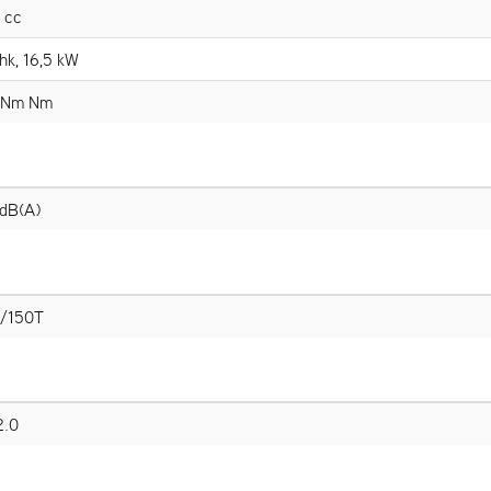
 cc
hk, 16,5 kW
1Nm Nm
dB(A)
r/150T
2.0