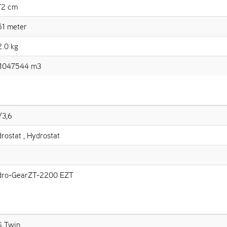
72 cm
51 meter
.0 kg
31047544 m3
/3,6
rostat , Hydrostat
dro-GearZT-2200 EZT
S Twin