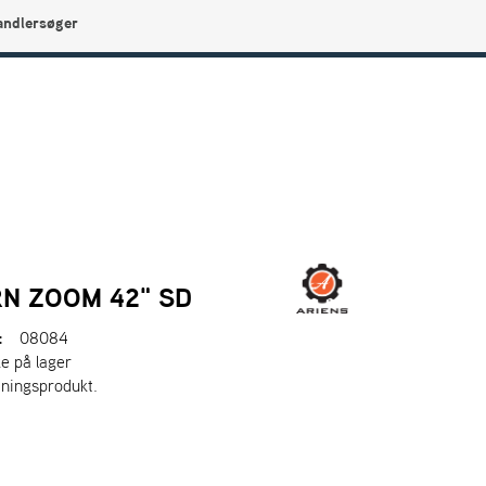
andlersøger
0
Min side
Infocenter
Favoritter
N ZOOM 42" SD
:
08084
ke på lager
tningsprodukt.