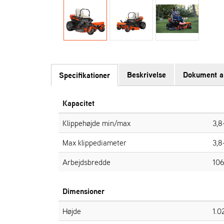
Beskrivelse
Dokument a
Specifikationer
Kapacitet
Klippehøjde min/max
3,8
Max klippediameter
3,8
Arbejdsbredde
106
Dimensioner
Højde
1.0