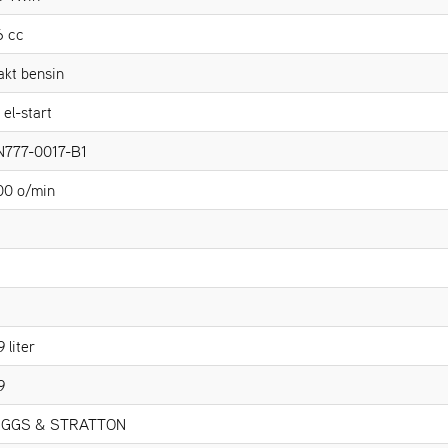
6 cc
akt bensin
 el-start
N777-0017-B1
00 o/min
9 liter
9
IGGS & STRATTON