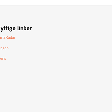
yttige linker
artsRadar
regon
tens