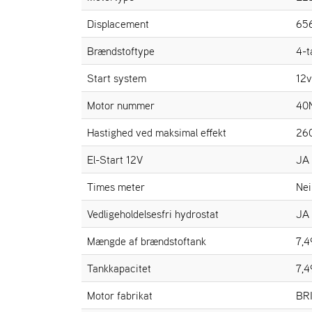
Displacement
65
Brændstoftype
4-t
Start system
12v
Motor nummer
40
Hastighed ved maksimal effekt
26
El-Start 12V
JA
Times meter
Nei
Vedligeholdelsesfri hydrostat
JA
Mængde af brændstoftank
7,4
Tankkapacitet
7,4
Motor fabrikat
BR