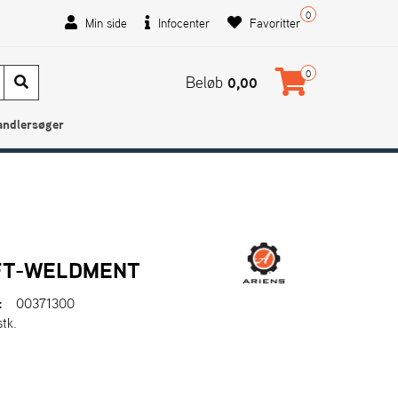
0
Min side
Infocenter
Favoritter
0
Beløb
0,00
andlersøger
FT-WELDMENT
:
00371300
stk.