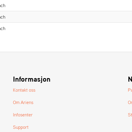
nch
nch
nch
Informasjon
N
Kontakt oss
P
Om Ariens
O
Infosenter
S
Support