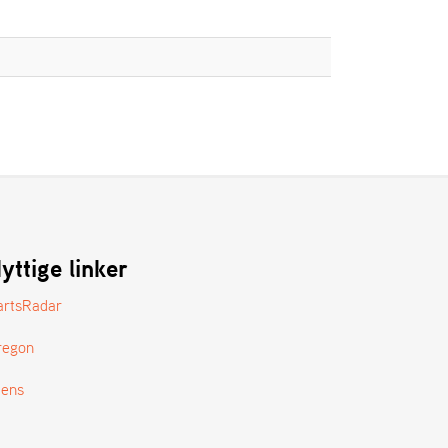
yttige linker
artsRadar
regon
tens