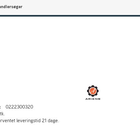
andlersøger
0
Min side
Infocenter
Favoritter
:
0222300320
tk.
orventet leveringstid 21 dage.