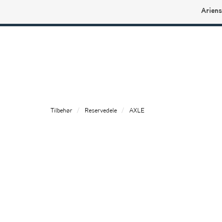
Ariens
Ariens profilbutikk
Tilbehør
Reservedele
AXLE