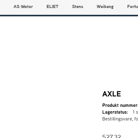
AS-Motor
ELIET
Stens
Weibang
Forh
AXLE
Produkt nummer
Lagerstatus:
1 s
Bestillingsvare, f
527,32