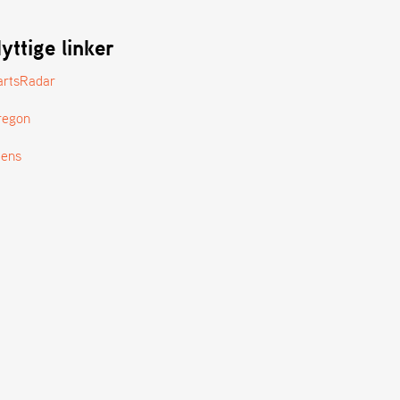
yttige linker
artsRadar
regon
tens