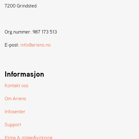
7200 Grindsted
S
T
E
Org.nummer: 987 173 513
N
S
E-post:
info@ariens.no
W
E
Informasjon
I
B
A
Kontakt oss
N
G
Om Ariens
Infosenter
F
O
Support
R
H
Klima & miljøpåvirkning