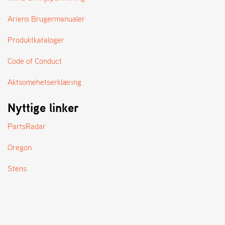
A
N
Ariens Brugermanualer
D
L
Produktkataloger
E
R
S
Code of Conduct
Ø
G
Aktsomehetserklæring
E
R
Nyttige linker
PartsRadar
Oregon
Stens