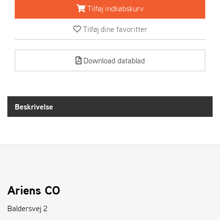
R
Tilføj indkøbskurv
I
E
Tilføj dine favoritter
N
S
Download datablad
A
S
-
M
Beskrivelse
O
T
O
R
E
L
Ariens CO
I
E
Baldersvej 2
T