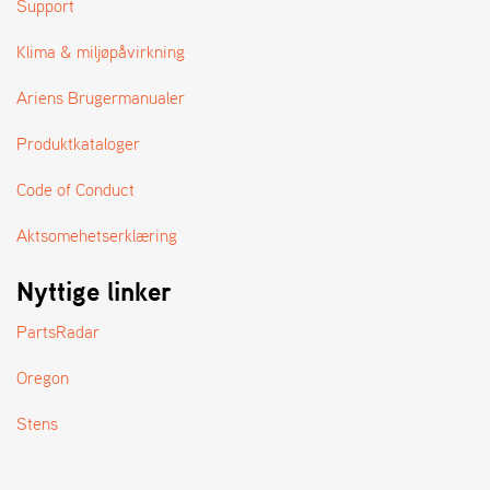
Support
A
N
D
Klima & miljøpåvirkning
L
E
Ariens Brugermanualer
R
S
Produktkataloger
Ø
G
Code of Conduct
E
R
Aktsomehetserklæring
Nyttige linker
PartsRadar
Oregon
Stens