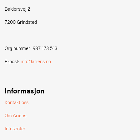
Baldersvej 2
S
T
7200 Grindsted
E
N
S
Org.nummer: 987 173 513
W
E-post:
info@ariens.no
E
I
B
A
Informasjon
N
G
Kontakt oss
Om Ariens
F
O
Infosenter
R
H