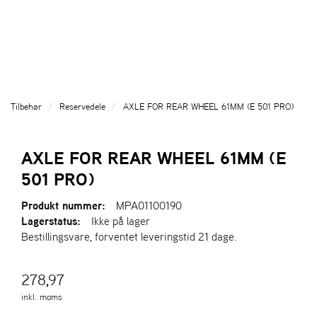
l
l
g
e
e
g
T
n
n
l
I
a
a
e
L
v
v
n
B
i
i
a
A
g
g
v
G
Tilbehør
Reservedele
AXLE FOR REAR WHEEL 61MM (E 501 PRO)
a
a
E
i
T
t
t
g
I
i
i
a
AXLE FOR REAR WHEEL 61MM (E
L
o
o
t
F
501 PRO)
n
n
i
O
o
R
Produkt nummer:
MPA01100190
n
S
Lagerstatus:
Ikke på lager
I
Bestillingsvare, forventet leveringstid 21 dage.
D
E
N
278,97
inkl. moms
A