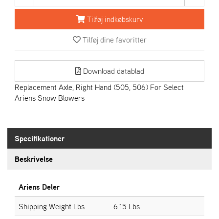
R
I
Tilføj indkøbskurv
E
N
Tilføj dine favoritter
S
Download datablad
A
S
Replacement Axle, Right Hand (505, 506) For Select
-
Ariens Snow Blowers
M
O
T
O
Specifikationer
R
Beskrivelse
E
L
Ariens Deler
I
E
Shipping Weight Lbs
6.15 Lbs
T