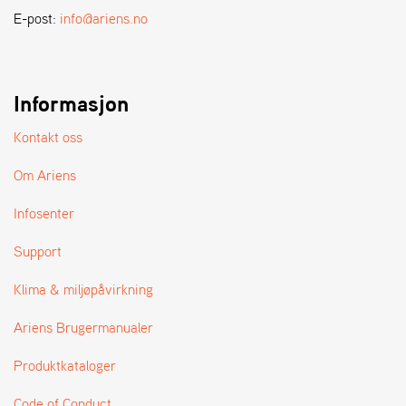
A
E-post:
info@ariens.no
N
D
L
E
R
Informasjon
S
Ø
Kontakt oss
G
E
Om Ariens
R
Infosenter
Support
Klima & miljøpåvirkning
Ariens Brugermanualer
Produktkataloger
Code of Conduct