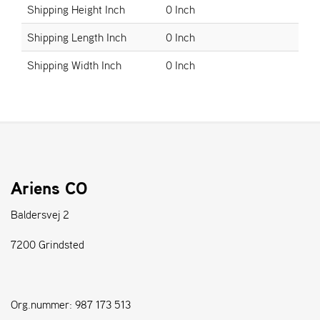
Shipping Height Inch
0 Inch
S
Shipping Length Inch
0 Inch
T
E
Shipping Width Inch
0 Inch
N
S
W
E
I
B
Ariens CO
A
N
Baldersvej 2
G
7200 Grindsted
F
O
R
Org.nummer: 987 173 513
H