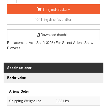
R
I
Tilføj indkøbskurv
E
N
Tilføj dine favoritter
S
Download datablad
A
S
Replacement Axle Shaft (046) For Select Ariens Snow
-
Blowers
M
O
T
O
Specifikationer
R
Beskrivelse
E
L
Ariens Deler
I
E
Shipping Weight Lbs
3.32 Lbs
T