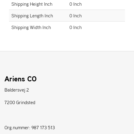
Shipping Height Inch
0 Inch
S
Shipping Length Inch
0 Inch
T
E
Shipping Width Inch
0 Inch
N
S
W
E
I
B
Ariens CO
A
N
Baldersvej 2
G
7200 Grindsted
F
O
R
Org.nummer: 987 173 513
H