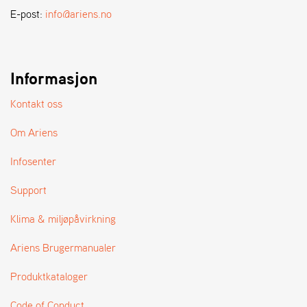
A
E-post:
info@ariens.no
N
D
L
E
R
Informasjon
S
Ø
Kontakt oss
G
E
Om Ariens
R
Infosenter
Support
Klima & miljøpåvirkning
Ariens Brugermanualer
Produktkataloger
Code of Conduct