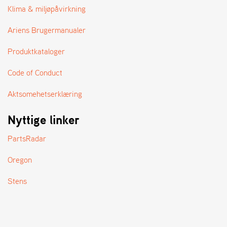
A
Klima & miljøpåvirkning
N
D
Ariens Brugermanualer
L
E
Produktkataloger
R
S
Ø
Code of Conduct
G
E
Aktsomehetserklæring
R
Nyttige linker
PartsRadar
Oregon
Stens