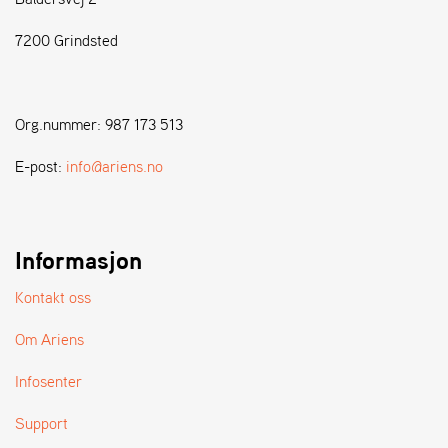
7200 Grindsted
S
T
E
N
Org.nummer: 987 173 513
S
E-post:
info@ariens.no
W
E
I
B
Informasjon
A
N
Kontakt oss
G
Om Ariens
F
Infosenter
O
R
Support
H