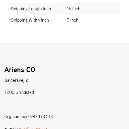
Shipping Length Inch
16 Inch
S
Shipping Width Inch
7 Inch
T
E
N
S
W
E
I
Ariens CO
B
A
Baldersvej 2
N
G
7200 Grindsted
F
O
Org.nummer: 987 173 513
R
H
E-post:
info@ariens.no