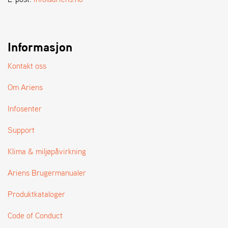
A
N
D
L
E
Informasjon
R
S
Kontakt oss
Ø
G
Om Ariens
E
R
Infosenter
Support
Klima & miljøpåvirkning
Ariens Brugermanualer
Produktkataloger
Code of Conduct