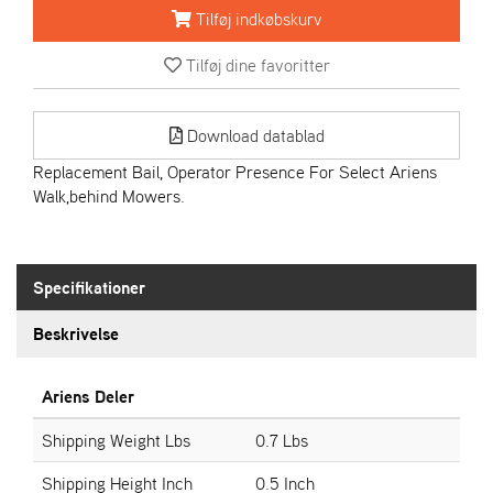
R
Tilføj indkøbskurv
I
E
Tilføj dine favoritter
N
S
Download datablad
A
Replacement Bail, Operator Presence For Select Ariens
S
Walk,behind Mowers.
-
M
O
T
Specifikationer
O
R
Beskrivelse
E
Ariens Deler
L
I
Shipping Weight Lbs
0.7 Lbs
E
T
Shipping Height Inch
0.5 Inch