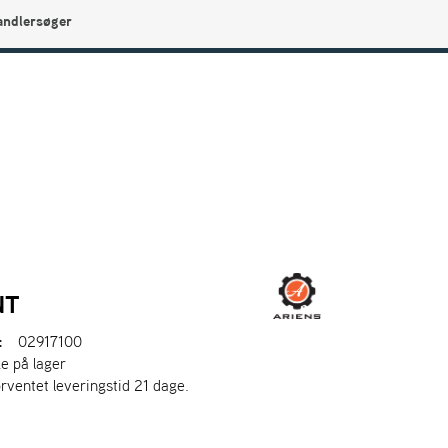
andlersøger
0
Min side
Infocenter
Favoritter
NT
:
02917100
ke på lager
orventet leveringstid 21 dage.