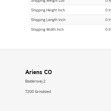
Shipping Weight Lbs
0.1
Shipping Height Inch
0 I
Shipping Length Inch
0 I
Shipping Width Inch
0 I
Ariens CO
Baldersvej 2
7200 Grindsted