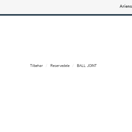
Ariens
Ariens profilbutikk
Tilbehør
Reservedele
BALL JOINT