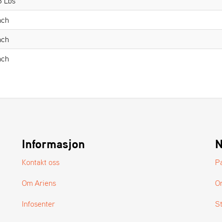
6 Lbs
nch
nch
nch
Informasjon
N
Kontakt oss
P
Om Ariens
O
Infosenter
S