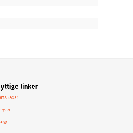
yttige linker
artsRadar
regon
tens