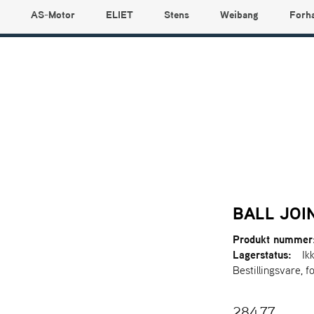
AS-Motor
ELIET
Stens
Weibang
Forh
BALL JOI
Produkt nummer
Lagerstatus:
Ik
Bestillingsvare, f
284,77