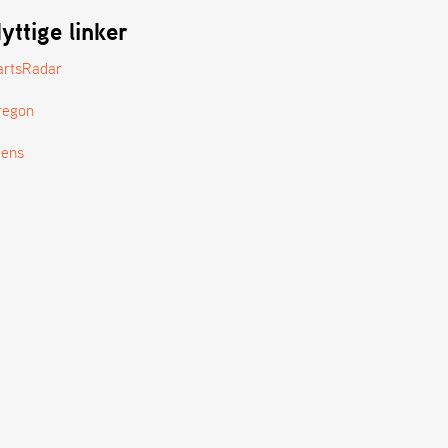
yttige linker
artsRadar
regon
tens