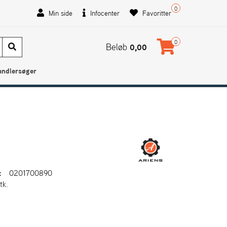
0
Min side
Infocenter
Favoritter
0
Beløb
0,00
andlersøger
:
0201700890
tk.