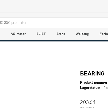
AS-Motor
ELIET
Stens
Weibang
Forh
BEARING
Produkt nummer
Lagerstatus:
1 s
203,64
inkl. moms