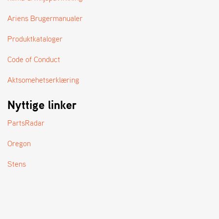
A
N
Ariens Brugermanualer
D
L
Produktkataloger
E
R
S
Code of Conduct
Ø
G
Aktsomehetserklæring
E
R
Nyttige linker
PartsRadar
Oregon
Stens