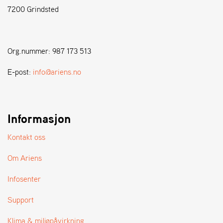
7200 Grindsted
S
T
E
Org.nummer: 987 173 513
N
S
E-post:
info@ariens.no
W
E
Informasjon
I
B
A
Kontakt oss
N
G
Om Ariens
Infosenter
F
O
Support
R
H
Klima & miljøpåvirkning