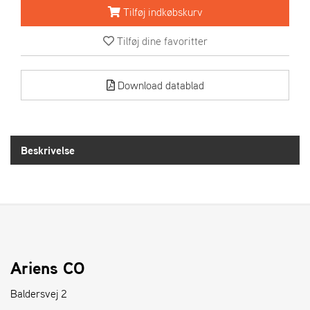
R
Tilføj indkøbskurv
I
E
Tilføj dine favoritter
N
S
Download datablad
A
S
-
M
Beskrivelse
O
T
O
R
E
L
Ariens CO
I
E
Baldersvej 2
T