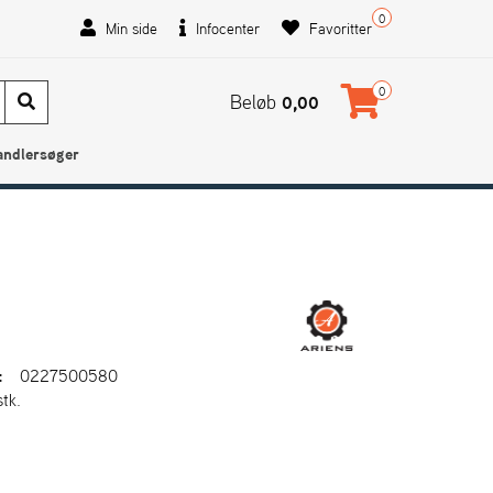
0
Min side
Infocenter
Favoritter
0
Beløb
0,00
andlersøger
:
0227500580
stk.