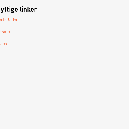
yttige linker
artsRadar
regon
tens