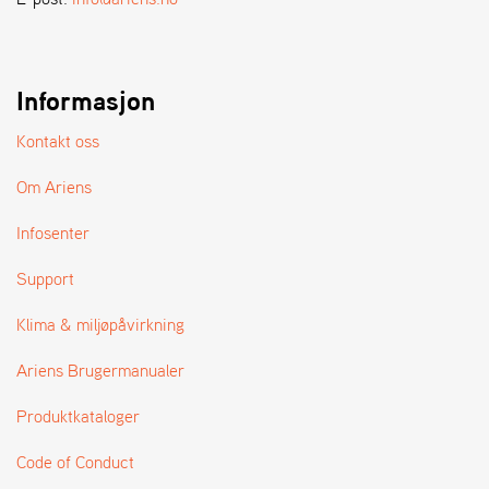
A
N
D
L
E
Informasjon
R
S
Kontakt oss
Ø
G
Om Ariens
E
R
Infosenter
Support
Klima & miljøpåvirkning
Ariens Brugermanualer
Produktkataloger
Code of Conduct