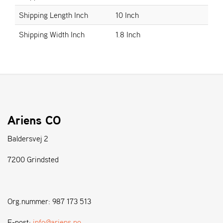
Shipping Length Inch
10 Inch
S
Shipping Width Inch
1.8 Inch
T
E
N
S
W
E
I
Ariens CO
B
A
Baldersvej 2
N
G
7200 Grindsted
F
O
Org.nummer: 987 173 513
R
H
E-post:
info@ariens.no