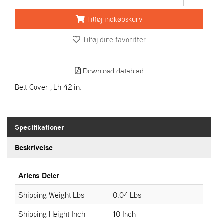
R
I
Tilføj indkøbskurv
E
N
Tilføj dine favoritter
S
Download datablad
A
S
Belt Cover , Lh 42 in.
-
M
O
T
Specifikationer
O
R
Beskrivelse
E
Ariens Deler
L
I
Shipping Weight Lbs
0.04 Lbs
E
T
Shipping Height Inch
10 Inch