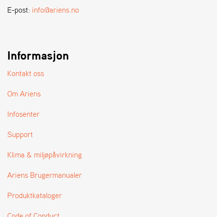
A
E-post:
info@ariens.no
N
D
L
E
R
Informasjon
S
Ø
Kontakt oss
G
E
Om Ariens
R
Infosenter
Support
Klima & miljøpåvirkning
Ariens Brugermanualer
Produktkataloger
Code of Conduct