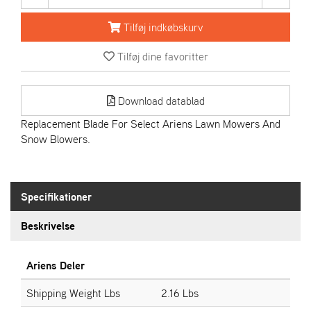
R
I
Tilføj indkøbskurv
E
N
Tilføj dine favoritter
S
Download datablad
A
S
Replacement Blade For Select Ariens Lawn Mowers And
-
Snow Blowers.
M
O
T
O
Specifikationer
R
Beskrivelse
E
L
Ariens Deler
I
E
Shipping Weight Lbs
2.16 Lbs
T