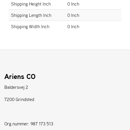
Shipping Height Inch
0 Inch
S
Shipping Length Inch
0 Inch
T
E
Shipping Width Inch
0 Inch
N
S
W
E
I
B
Ariens CO
A
N
Baldersvej 2
G
7200 Grindsted
F
O
R
Org.nummer: 987 173 513
H