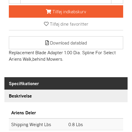
R
I
Tilføj indkøbskurv
E
N
Tilføj dine favoritter
S
Download datablad
A
S
Replacement Blade Adapter 1.00 Dia. Spline For Select
-
Ariens Walk,behind Mowers.
M
O
T
O
Specifikationer
R
Beskrivelse
E
L
Ariens Deler
I
E
Shipping Weight Lbs
0.8 Lbs
T