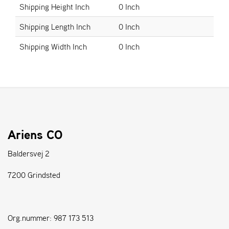
Shipping Height Inch
0 Inch
S
Shipping Length Inch
0 Inch
T
E
Shipping Width Inch
0 Inch
N
S
W
E
I
B
Ariens CO
A
N
Baldersvej 2
G
7200 Grindsted
F
O
R
Org.nummer: 987 173 513
H