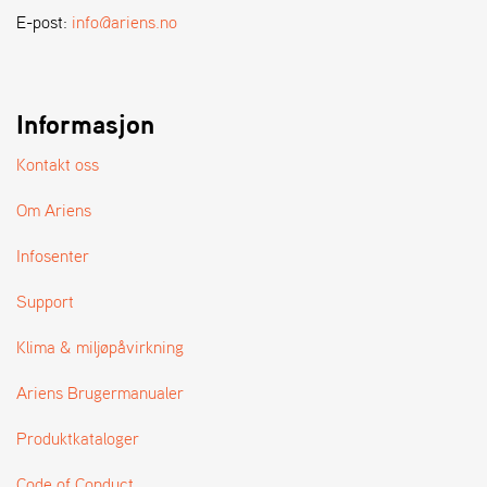
A
E-post:
info@ariens.no
N
D
L
E
R
Informasjon
S
Ø
Kontakt oss
G
E
Om Ariens
R
Infosenter
Support
Klima & miljøpåvirkning
Ariens Brugermanualer
Produktkataloger
Code of Conduct