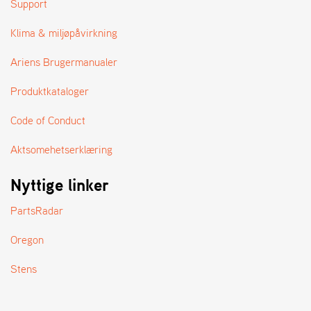
Support
A
N
D
Klima & miljøpåvirkning
L
E
Ariens Brugermanualer
R
S
Produktkataloger
Ø
G
Code of Conduct
E
R
Aktsomehetserklæring
Nyttige linker
PartsRadar
Oregon
Stens