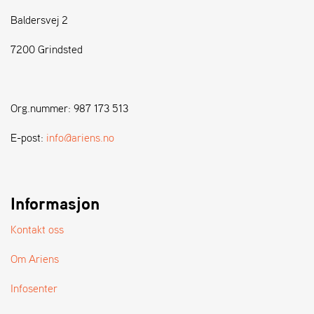
Baldersvej 2
S
T
7200 Grindsted
E
N
S
Org.nummer: 987 173 513
W
E-post:
info@ariens.no
E
I
B
A
Informasjon
N
G
Kontakt oss
Om Ariens
F
O
Infosenter
R
H