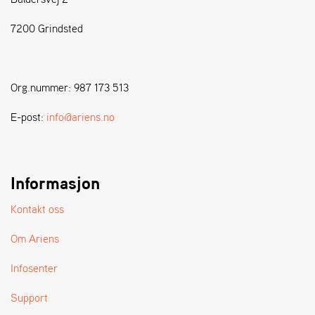
7200 Grindsted
S
T
E
N
Org.nummer: 987 173 513
S
E-post:
info@ariens.no
W
E
I
B
Informasjon
A
N
Kontakt oss
G
Om Ariens
F
Infosenter
O
R
Support
H