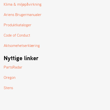
A
Klima & miljøpåvirkning
N
D
Ariens Brugermanualer
L
E
Produktkataloger
R
S
Ø
Code of Conduct
G
E
Aktsomehetserklæring
R
Nyttige linker
PartsRadar
Oregon
Stens