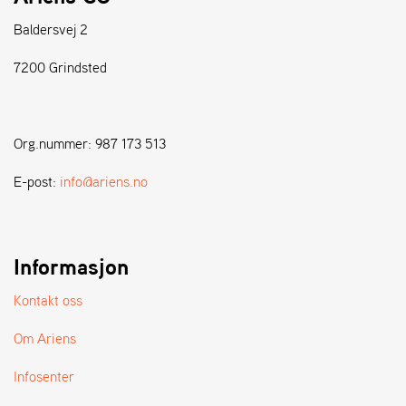
Baldersvej 2
S
T
7200 Grindsted
E
N
S
Org.nummer: 987 173 513
W
E-post:
info@ariens.no
E
I
B
A
Informasjon
N
G
Kontakt oss
Om Ariens
F
O
Infosenter
R
H