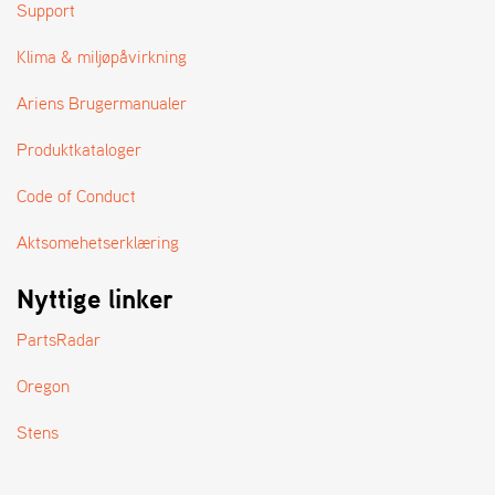
A
Support
N
D
Klima & miljøpåvirkning
L
E
Ariens Brugermanualer
R
S
Produktkataloger
Ø
G
Code of Conduct
E
R
Aktsomehetserklæring
Nyttige linker
PartsRadar
Oregon
Stens