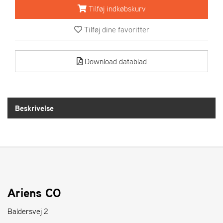
R
Tilføj indkøbskurv
I
E
Tilføj dine favoritter
N
S
Download datablad
A
S
-
M
Beskrivelse
O
T
O
R
E
L
Ariens CO
I
E
Baldersvej 2
T