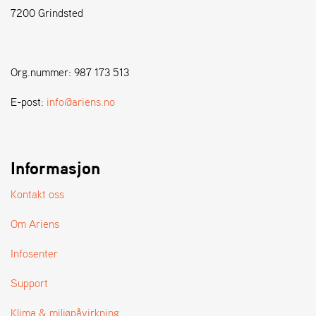
7200 Grindsted
S
T
E
Org.nummer: 987 173 513
N
S
E-post:
info@ariens.no
W
E
Informasjon
I
B
A
Kontakt oss
N
G
Om Ariens
Infosenter
F
O
Support
R
H
Klima & miljøpåvirkning