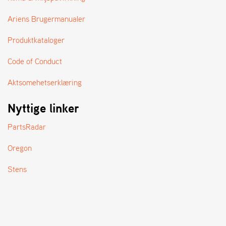
A
N
Ariens Brugermanualer
D
L
Produktkataloger
E
R
S
Code of Conduct
Ø
G
Aktsomehetserklæring
E
R
Nyttige linker
PartsRadar
Oregon
Stens