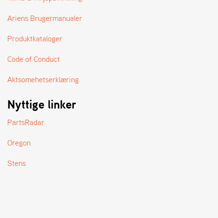
A
N
Ariens Brugermanualer
D
L
Produktkataloger
E
R
S
Code of Conduct
Ø
G
Aktsomehetserklæring
E
R
Nyttige linker
PartsRadar
Oregon
Stens