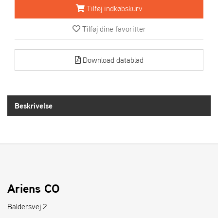
R
Tilføj indkøbskurv
I
E
Tilføj dine favoritter
N
S
Download datablad
A
S
-
M
Beskrivelse
O
T
O
R
E
L
Ariens CO
I
E
Baldersvej 2
T