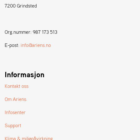
7200 Grindsted
S
T
E
Org.nummer: 987 173 513
N
S
E-post:
info@ariens.no
W
E
Informasjon
I
B
A
Kontakt oss
N
G
Om Ariens
Infosenter
F
O
Support
R
H
Klima & miljøpåvirkning