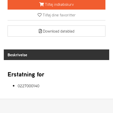
R
Tilføj indkøbskurv
I
E
Tilføj dine favoritter
N
S
Download datablad
A
S
-
M
Beskrivelse
O
T
O
R
Erstatning for
0227000140
E
L
I
E
T