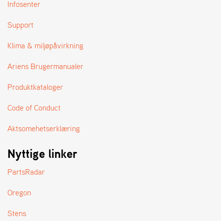
A
Infosenter
N
D
Support
L
E
Klima & miljøpåvirkning
R
S
Ariens Brugermanualer
Ø
G
Produktkataloger
E
R
Code of Conduct
Aktsomehetserklæring
Nyttige linker
PartsRadar
Oregon
Stens