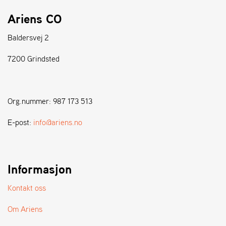
Ariens CO
S
T
Baldersvej 2
E
N
7200 Grindsted
S
W
Org.nummer: 987 173 513
E
I
E-post:
info@ariens.no
B
A
N
G
Informasjon
Kontakt oss
F
O
Om Ariens
R
H