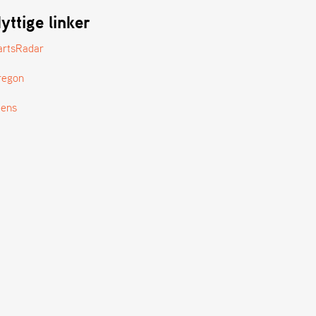
yttige linker
artsRadar
regon
tens