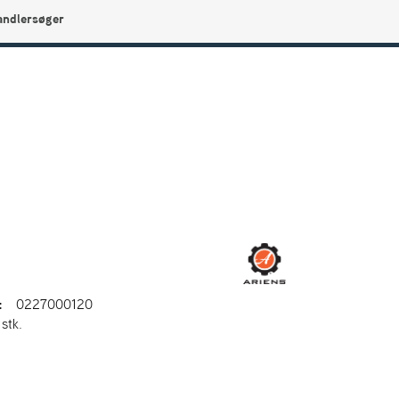
andlersøger
0
Min side
Infocenter
Favoritter
:
0227000120
 stk.