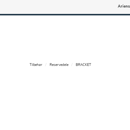
Ariens
Ariens profilbutikk
Tilbehør
Reservedele
BRACKET