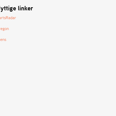
yttige linker
artsRadar
regon
tens