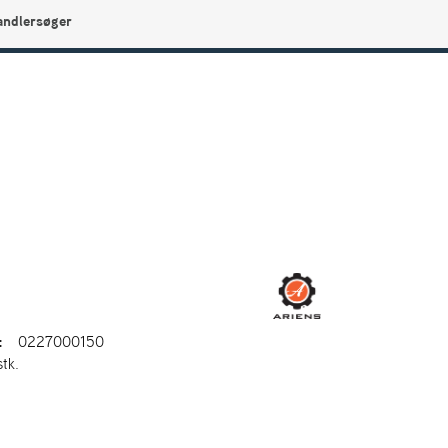
andlersøger
0
Min side
Infocenter
Favoritter
:
0227000150
stk.