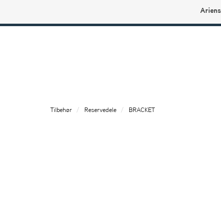
Ariens
Ariens profilbutikk
Tilbehør
Reservedele
BRACKET