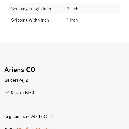
Shipping Length Inch
3 Inch
S
Shipping Width Inch
1 Inch
T
E
N
S
W
E
I
Ariens CO
B
A
Baldersvej 2
N
G
7200 Grindsted
F
O
Org.nummer: 987 173 513
R
H
E-post:
info@ariens.no