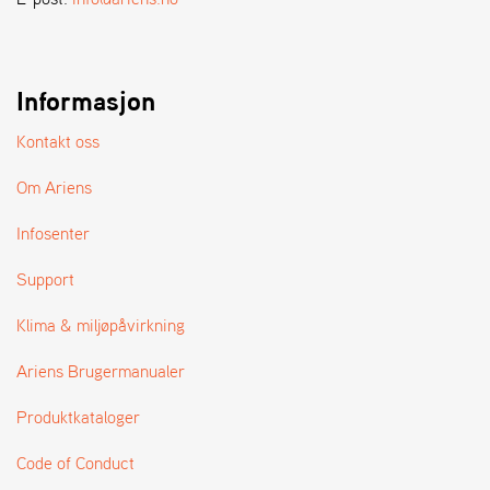
A
N
D
L
E
Informasjon
R
S
Kontakt oss
Ø
G
Om Ariens
E
R
Infosenter
Support
Klima & miljøpåvirkning
Ariens Brugermanualer
Produktkataloger
Code of Conduct