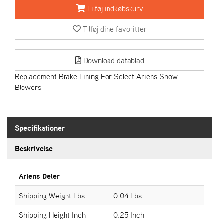
R
Tilføj indkøbskurv
I
E
Tilføj dine favoritter
N
S
Download datablad
A
Replacement Brake Lining For Select Ariens Snow
S
Blowers
-
M
O
T
Specifikationer
O
R
Beskrivelse
E
Ariens Deler
L
I
Shipping Weight Lbs
0.04 Lbs
E
T
Shipping Height Inch
0.25 Inch