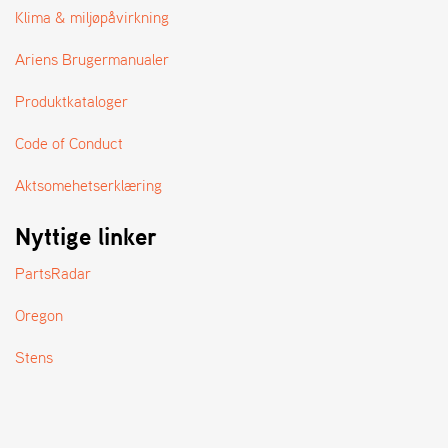
A
Klima & miljøpåvirkning
N
D
Ariens Brugermanualer
L
E
Produktkataloger
R
S
Ø
Code of Conduct
G
E
Aktsomehetserklæring
R
Nyttige linker
PartsRadar
Oregon
Stens