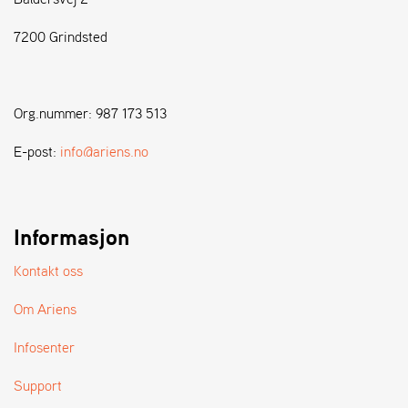
7200 Grindsted
S
T
E
N
Org.nummer: 987 173 513
S
E-post:
info@ariens.no
W
E
I
B
Informasjon
A
N
Kontakt oss
G
Om Ariens
F
Infosenter
O
R
Support
H