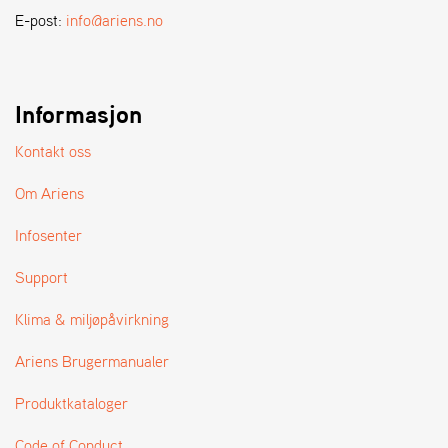
A
E-post:
info@ariens.no
N
D
L
E
R
Informasjon
S
Ø
Kontakt oss
G
E
Om Ariens
R
Infosenter
Support
Klima & miljøpåvirkning
Ariens Brugermanualer
Produktkataloger
Code of Conduct