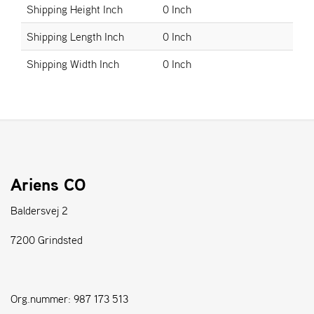
Shipping Height Inch
0 Inch
S
Shipping Length Inch
0 Inch
T
E
Shipping Width Inch
0 Inch
N
S
W
E
I
B
Ariens CO
A
N
Baldersvej 2
G
7200 Grindsted
F
O
R
Org.nummer: 987 173 513
H