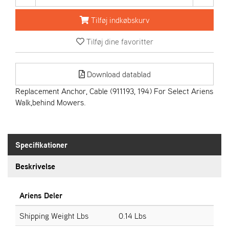
R
I
Tilføj indkøbskurv
E
N
Tilføj dine favoritter
S
Download datablad
A
S
Replacement Anchor, Cable (911193, 194) For Select Ariens
-
Walk,behind Mowers.
M
O
T
O
Specifikationer
R
Beskrivelse
E
L
Ariens Deler
I
E
Shipping Weight Lbs
0.14 Lbs
T