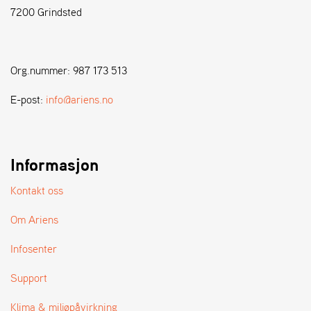
7200 Grindsted
S
T
E
Org.nummer: 987 173 513
N
S
E-post:
info@ariens.no
W
E
Informasjon
I
B
A
Kontakt oss
N
G
Om Ariens
Infosenter
F
O
Support
R
H
Klima & miljøpåvirkning