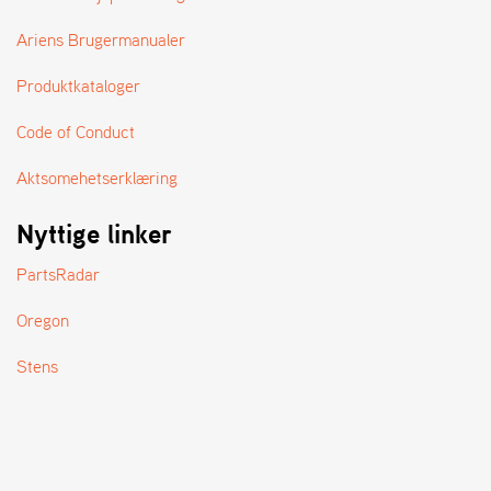
A
N
Ariens Brugermanualer
D
L
Produktkataloger
E
R
Code of Conduct
S
Ø
G
Aktsomehetserklæring
E
R
Nyttige linker
PartsRadar
Oregon
Stens