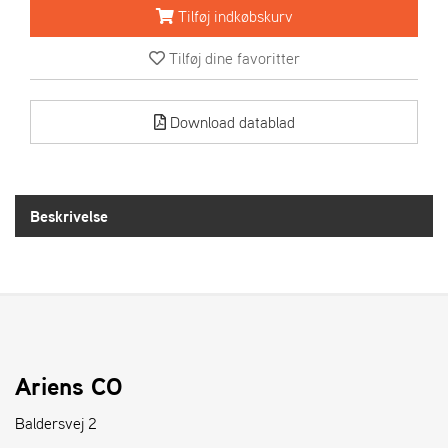
R
Tilføj indkøbskurv
I
E
Tilføj dine favoritter
N
S
Download datablad
A
S
-
M
Beskrivelse
O
T
O
R
E
L
Ariens CO
I
E
Baldersvej 2
T