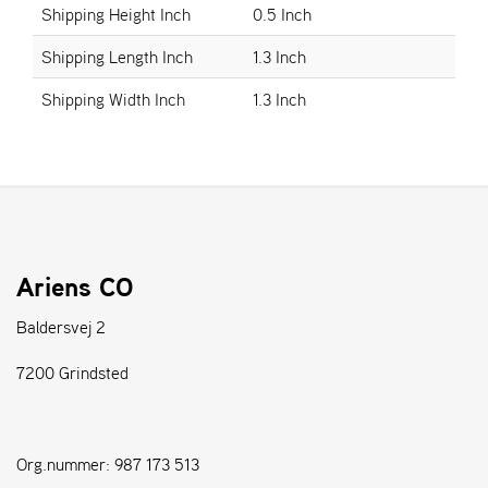
Shipping Height Inch
0.5 Inch
S
Shipping Length Inch
1.3 Inch
T
E
Shipping Width Inch
1.3 Inch
N
S
W
E
I
B
Ariens CO
A
N
Baldersvej 2
G
7200 Grindsted
F
O
R
Org.nummer: 987 173 513
H