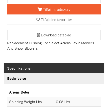
R
I
Tilføj indkøbskurv
E
N
Tilføj dine favoritter
S
Download datablad
A
S
Replacement Bushing For Select Ariens Lawn Mowers
-
And Snow Blowers.
M
O
T
O
Specifikationer
R
Beskrivelse
E
L
Ariens Deler
I
E
Shipping Weight Lbs
0.06 Lbs
T