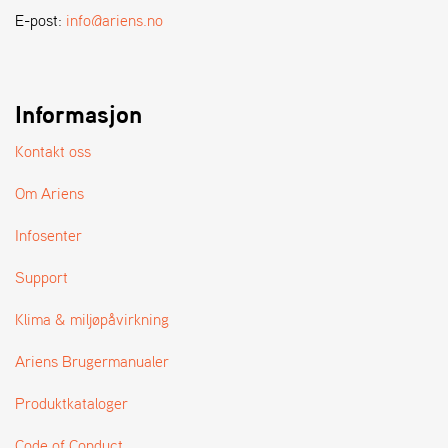
A
E-post:
info@ariens.no
N
D
L
E
R
Informasjon
S
Ø
Kontakt oss
G
E
Om Ariens
R
Infosenter
Support
Klima & miljøpåvirkning
Ariens Brugermanualer
Produktkataloger
Code of Conduct