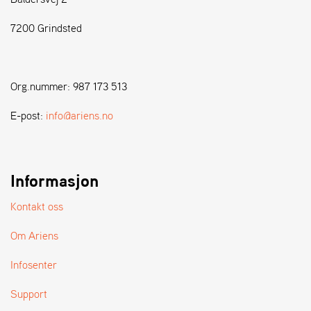
7200 Grindsted
S
T
E
N
Org.nummer: 987 173 513
S
E-post:
info@ariens.no
W
E
I
B
Informasjon
A
N
Kontakt oss
G
Om Ariens
F
Infosenter
O
R
Support
H