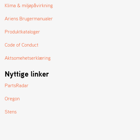
A
Klima & miljøpåvirkning
N
D
Ariens Brugermanualer
L
E
Produktkataloger
R
S
Ø
Code of Conduct
G
E
Aktsomehetserklæring
R
Nyttige linker
PartsRadar
Oregon
Stens