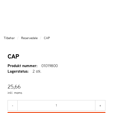
l
l
g
e
e
g
T
n
n
l
I
a
a
e
L
v
v
n
B
i
i
a
A
g
g
v
G
Tilbehør
Reservedele
CAP
a
a
E
i
T
t
t
g
I
i
i
a
CAP
L
o
o
t
F
n
n
i
Produkt nummer:
01019800
O
o
Lagerstatus:
2 stk.
R
n
S
I
25,66
D
E
inkl. moms
N
-
+
A