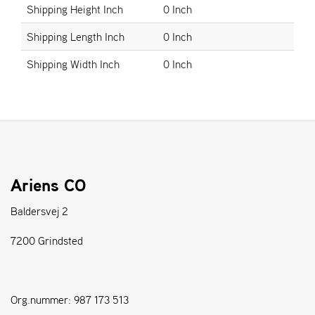
Shipping Height Inch
0 Inch
S
Shipping Length Inch
0 Inch
T
E
Shipping Width Inch
0 Inch
N
S
W
E
I
B
Ariens CO
A
N
Baldersvej 2
G
7200 Grindsted
F
O
R
Org.nummer: 987 173 513
H