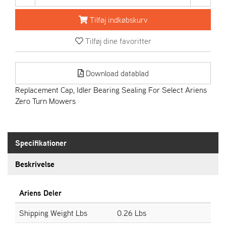
R
I
Tilføj indkøbskurv
E
N
Tilføj dine favoritter
S
Download datablad
A
S
Replacement Cap, Idler Bearing Sealing For Select Ariens
-
Zero Turn Mowers
M
O
T
O
Specifikationer
R
Beskrivelse
E
L
Ariens Deler
I
E
Shipping Weight Lbs
0.26 Lbs
T