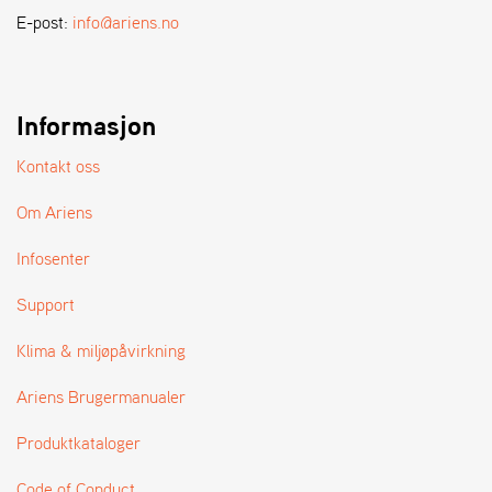
A
E-post:
info@ariens.no
N
D
L
E
R
Informasjon
S
Ø
Kontakt oss
G
E
Om Ariens
R
Infosenter
Support
Klima & miljøpåvirkning
Ariens Brugermanualer
Produktkataloger
Code of Conduct