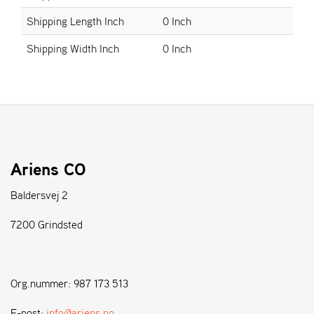
Shipping Length Inch
0 Inch
S
Shipping Width Inch
0 Inch
T
E
N
S
W
E
I
Ariens CO
B
A
Baldersvej 2
N
G
7200 Grindsted
F
O
Org.nummer: 987 173 513
R
H
E-post:
info@ariens.no