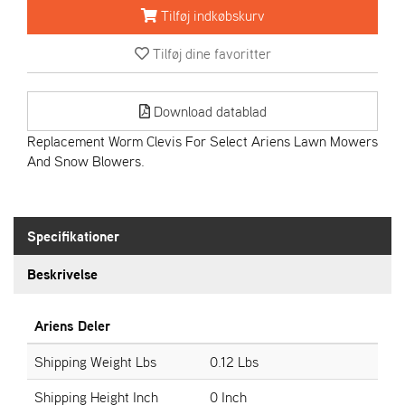
R
Tilføj indkøbskurv
I
E
Tilføj dine favoritter
N
S
Download datablad
A
Replacement Worm Clevis For Select Ariens Lawn Mowers
S
And Snow Blowers.
-
M
O
T
Specifikationer
O
R
Beskrivelse
E
Ariens Deler
L
I
Shipping Weight Lbs
0.12 Lbs
E
T
Shipping Height Inch
0 Inch