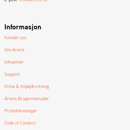
A
N
D
L
E
Informasjon
R
S
Kontakt oss
Ø
G
Om Ariens
E
R
Infosenter
Support
Klima & miljøpåvirkning
Ariens Brugermanualer
Produktkataloger
Code of Conduct