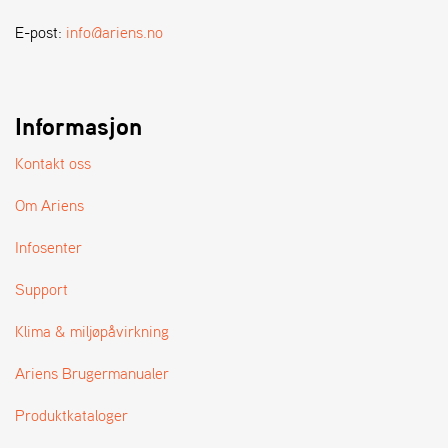
A
N
E-post:
info@ariens.no
D
L
E
R
Informasjon
S
Ø
G
Kontakt oss
E
R
Om Ariens
Infosenter
Support
Klima & miljøpåvirkning
Ariens Brugermanualer
Produktkataloger