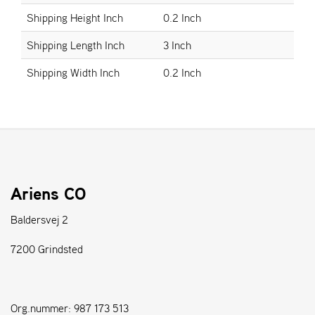
Shipping Height Inch
0.2 Inch
S
Shipping Length Inch
3 Inch
T
E
Shipping Width Inch
0.2 Inch
N
S
W
E
I
B
Ariens CO
A
N
G
Baldersvej 2
7200 Grindsted
F
O
R
H
Org.nummer: 987 173 513