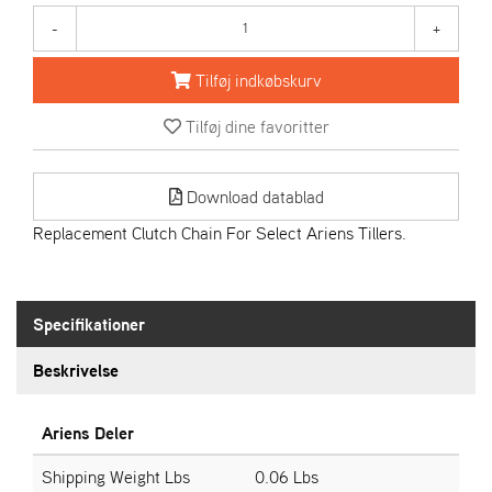
R
I
-
+
E
N
Tilføj indkøbskurv
S
Tilføj dine favoritter
A
S
Download datablad
-
M
Replacement Clutch Chain For Select Ariens Tillers.
O
T
O
R
Specifikationer
Beskrivelse
E
L
I
Ariens Deler
E
T
Shipping Weight Lbs
0.06 Lbs