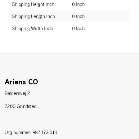
Shipping Height Inch
0 Inch
S
Shipping Length Inch
0 Inch
T
E
Shipping Width Inch
0 Inch
N
S
W
E
I
B
Ariens CO
A
N
Baldersvej 2
G
7200 Grindsted
F
O
R
Org.nummer: 987 173 513
H