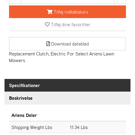
R
I
Tilføj indkøbskurv
E
N
Tilføj dine favoritter
S
Download datablad
A
S
Replacement Clutch, Electric For Select Ariens Lawn
-
Mowers.
M
O
T
O
Specifikationer
R
Beskrivelse
E
L
Ariens Deler
I
E
Shipping Weight Lbs
11.34 Lbs
T