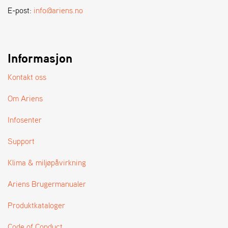
A
E-post:
info@ariens.no
N
D
L
E
R
Informasjon
S
Ø
Kontakt oss
G
E
Om Ariens
R
Infosenter
Support
Klima & miljøpåvirkning
Ariens Brugermanualer
Produktkataloger
Code of Conduct