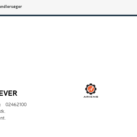
andlersøger
0
Min side
Infocenter
Favoritter
EVER
:
02462100
stk.
nt.