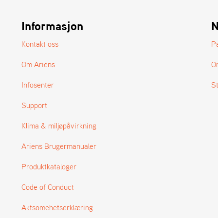
Informasjon
N
Kontakt oss
P
Om Ariens
O
Infosenter
S
Support
Klima & miljøpåvirkning
Ariens Brugermanualer
Produktkataloger
Code of Conduct
Aktsomehetserklæring