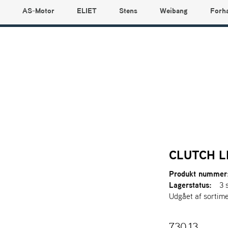
AS-Motor
ELIET
Stens
Weibang
Forh
CLUTCH L
Produkt nummer
Lagerstatus:
3 
Udgået af sortime
730,13