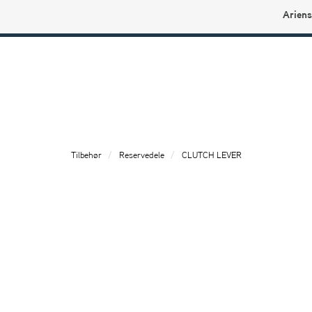
Ariens
Ariens profilbutikk
Tilbehør
Reservedele
CLUTCH LEVER