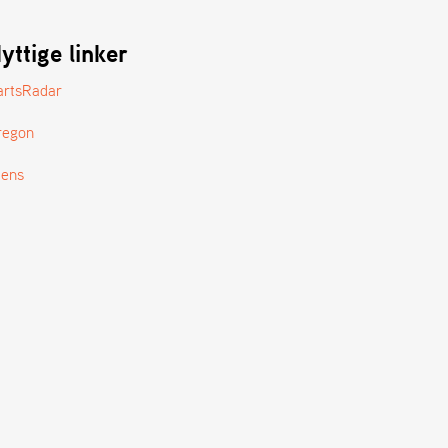
yttige linker
artsRadar
regon
tens