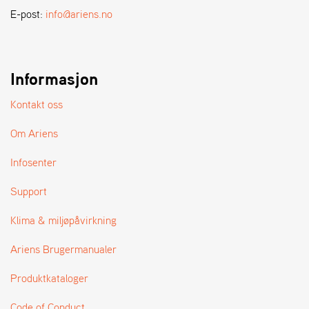
A
E-post:
info@ariens.no
N
D
L
E
R
Informasjon
S
Ø
Kontakt oss
G
E
Om Ariens
R
Infosenter
Support
Klima & miljøpåvirkning
Ariens Brugermanualer
Produktkataloger
Code of Conduct