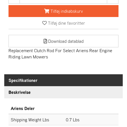
R
I
Tilføj indkøbskurv
E
N
Tilføj dine favoritter
S
Download datablad
A
S
Replacement Clutch Rod For Select Ariens Rear Engine
-
Riding Lawn Mowers
M
O
T
O
Specifikationer
R
Beskrivelse
E
L
Ariens Deler
I
E
Shipping Weight Lbs
0.7 Lbs
T