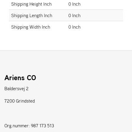
Shipping Height Inch
0 Inch
S
Shipping Length Inch
0 Inch
T
E
Shipping Width Inch
0 Inch
N
S
W
E
I
B
Ariens CO
A
N
Baldersvej 2
G
7200 Grindsted
F
O
R
Org.nummer: 987 173 513
H