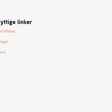
yttige linker
artsRadar
regon
tens