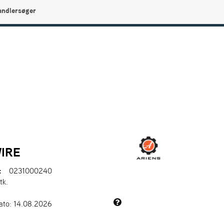
andlersøger
0
Min side
Infocenter
Favoritter
IRE
:
0231000240
tk.
ato: 14.08.2026