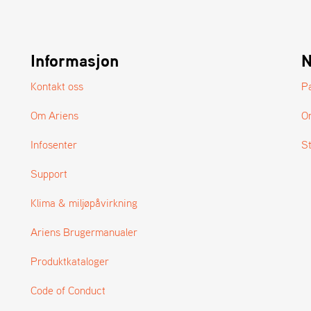
Informasjon
N
Kontakt oss
P
Om Ariens
O
Infosenter
S
Support
Klima & miljøpåvirkning
Ariens Brugermanualer
Produktkataloger
Code of Conduct