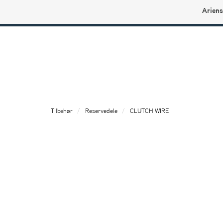
Ariens
Ariens profilbutikk
Tilbehør
Reservedele
CLUTCH WIRE