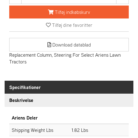
R
I
Tilføj indkøbskurv
E
N
Tilføj dine favoritter
S
Download datablad
A
S
Replacement Column, Steering For Select Ariens Lawn
-
Tractors
M
O
T
O
Specifikationer
R
Beskrivelse
E
L
Ariens Deler
I
E
Shipping Weight Lbs
1.82 Lbs
T