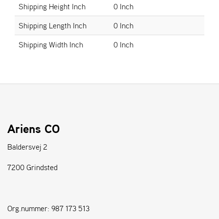
Shipping Height Inch
0 Inch
S
Shipping Length Inch
0 Inch
T
E
Shipping Width Inch
0 Inch
N
S
W
E
I
B
Ariens CO
A
N
Baldersvej 2
G
7200 Grindsted
F
O
R
Org.nummer: 987 173 513
H