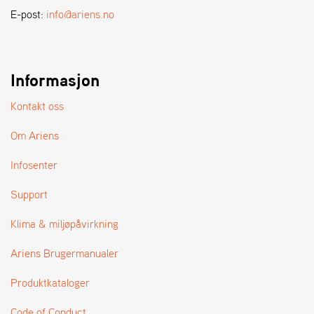
A
E-post:
info@ariens.no
N
D
L
E
R
Informasjon
S
Ø
Kontakt oss
G
E
Om Ariens
R
Infosenter
Support
Klima & miljøpåvirkning
Ariens Brugermanualer
Produktkataloger
Code of Conduct