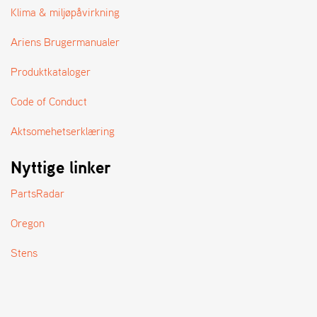
A
Klima & miljøpåvirkning
N
D
Ariens Brugermanualer
L
E
Produktkataloger
R
S
Ø
Code of Conduct
G
E
Aktsomehetserklæring
R
Nyttige linker
PartsRadar
Oregon
Stens