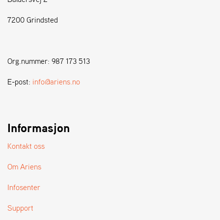
7200 Grindsted
S
T
E
N
Org.nummer: 987 173 513
S
E-post:
info@ariens.no
W
E
I
B
Informasjon
A
N
Kontakt oss
G
Om Ariens
F
Infosenter
O
R
Support
H