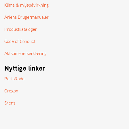
A
Klima & miljøpåvirkning
N
D
Ariens Brugermanualer
L
E
Produktkataloger
R
S
Ø
Code of Conduct
G
E
Aktsomehetserklæring
R
Nyttige linker
PartsRadar
Oregon
Stens