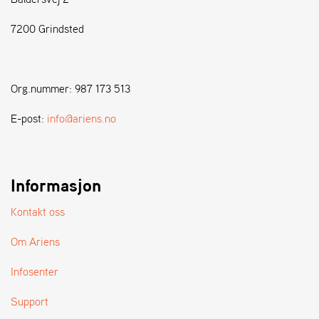
7200 Grindsted
S
T
E
N
Org.nummer: 987 173 513
S
E-post:
info@ariens.no
W
E
I
B
Informasjon
A
N
Kontakt oss
G
Om Ariens
F
Infosenter
O
R
Support
H